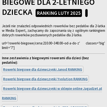
BIEGOWE DLA 2-LETNIEGO
DZIECKA
RANKING LUTY 2025
Jeżeli nie znalazłeś odpowiednich rowerków bez pedałów dla 2-latka
w Media Expert, zachęcamy do zapoznania się z ogólnym rankingiem
dobrych rowerków pozbawionych pedałów dla 2-latka.
url=’rowerki-biegowe/cena:210.00~340.00–od-a-do-z’ classes=’big’
limit=’7′]
Inne zestawienia z biegowymi rowerami dla dzieci (bez
pedałów):
Rowerki biegowe dla dziewczynki Janod RANKING
Rowerki biegowe dla dziewczynki Yvolution RANKING
Rowerki biegowe dla dziewczynki w sklepie online Jagadżet.pl
RANKING