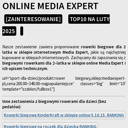
ONLINE MEDIA EXPERT
[ZAINTERESOWANIE]
TOP10 NA LUTY
2025
Nasze zestawienie zawiera proponowane
rowerki biegowe dla 2
latka w sklepie internetowym Media Expert
, jakie są najchętniej
kupowane w sklepach internetowych. Zachęcamy do zapoznania się z
biegowymi rowerkami dla 2-latka w sklepie online Media Expert i
ich opisem technicznym
.
url=’sport-dla-dzieci/produkt:rower biegowy,sklep:mediaexpert-
pl,cena:200.00~340.00–najpopularniejsze’ classes=’big’ limit=’10’
template=”szablon/fullbox1″]
Inne zestawienia z biegowymi rowerami dla dzieci (bez
pedałów):
Rowerki biegowe KinderKraft w sklepie online 5.10.15. RANKING
Rowerki biegowe na roczek dla dziecka RANKING