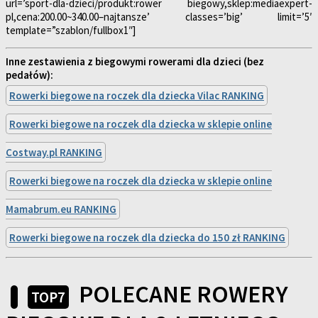
url=’sport-dla-dzieci/produkt:rower biegowy,sklep:mediaexpert-
pl,cena:200.00~340.00–najtansze’ classes=’big’ limit=’5′
template=”szablon/fullbox1″]
Inne zestawienia z biegowymi rowerami dla dzieci (bez
pedałów):
Rowerki biegowe na roczek dla dziecka Vilac RANKING
Rowerki biegowe na roczek dla dziecka w sklepie online
Costway.pl RANKING
Rowerki biegowe na roczek dla dziecka w sklepie online
Mamabrum.eu RANKING
Rowerki biegowe na roczek dla dziecka do 150 zł RANKING
POLECANE ROWERY
TOP7