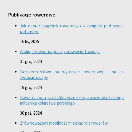
Publikacje rowerowe
Jak dobrać bagażnik rowerowy do kampera pod swoje
potrzeby?
16 lis, 2025
Audioprzewodnik po całym świecie Travio.pl
31 gru, 2024
Bezpieczeństwo na wyprawie rowerowej – na co
zwracać uwagę
19 gru, 2024
Rowerem po górach Skrzyczne – wyzwanie dla każdego
miłośnika kolarstwa górskiego
30 paź, 2024
Zrównoważona mobilność miejska: rola rowerów