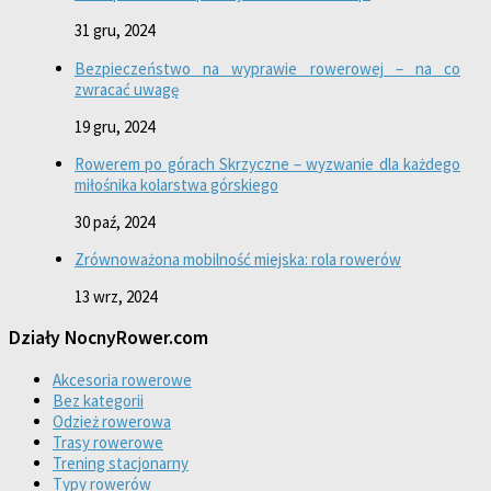
31 gru, 2024
Bezpieczeństwo na wyprawie rowerowej – na co
zwracać uwagę
19 gru, 2024
Rowerem po górach Skrzyczne – wyzwanie dla każdego
miłośnika kolarstwa górskiego
30 paź, 2024
Zrównoważona mobilność miejska: rola rowerów
13 wrz, 2024
Działy NocnyRower.com
Akcesoria rowerowe
Bez kategorii
Odzież rowerowa
Trasy rowerowe
Trening stacjonarny
Typy rowerów