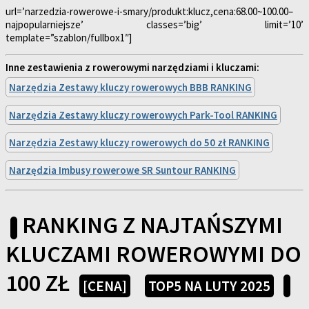
url=’narzedzia-rowerowe-i-smary/produkt:klucz,cena:68.00~100.00–
najpopularniejsze’ classes=’big’ limit=’10’
template=”szablon/fullbox1″]
Inne zestawienia z rowerowymi narzędziami i kluczami:
Narzędzia Zestawy kluczy rowerowych BBB RANKING
Narzędzia Zestawy kluczy rowerowych Park-Tool RANKING
Narzędzia Zestawy kluczy rowerowych do 50 zł RANKING
Narzędzia Imbusy rowerowe SR Suntour RANKING
RANKING Z NAJTAŃSZYMI
KLUCZAMI ROWEROWYMI DO
100 ZŁ
[CENA]
TOP5 NA LUTY 2025