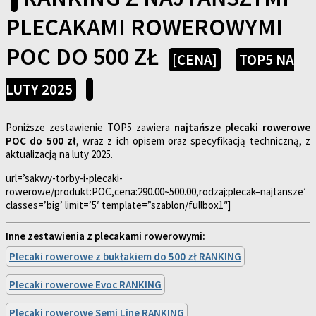
PLECAKAMI ROWEROWYMI
POC DO 500 ZŁ
[CENA]
TOP5 NA
LUTY 2025
Poniższe zestawienie TOP5 zawiera
najtańsze plecaki rowerowe
POC do 500 zł
, wraz z ich opisem oraz specyfikacją techniczną, z
aktualizacją na luty 2025.
url=’sakwy-torby-i-plecaki-
rowerowe/produkt:POC,cena:290.00~500.00,rodzaj:plecak–najtansze’
classes=’big’ limit=’5′ template=”szablon/fullbox1″]
Inne zestawienia z plecakami rowerowymi:
Plecaki rowerowe z bukłakiem do 500 zł RANKING
Plecaki rowerowe Evoc RANKING
Plecaki rowerowe Semi Line RANKING