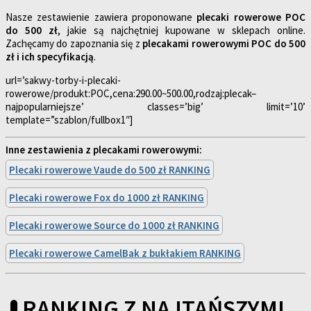
Nasze zestawienie zawiera proponowane
plecaki rowerowe POC
do 500 zł
, jakie są najchętniej kupowane w sklepach online.
Zachęcamy do zapoznania się z
plecakami rowerowymi POC do 500
zł i ich specyfikacją
.
url=’sakwy-torby-i-plecaki-
rowerowe/produkt:POC,cena:290.00~500.00,rodzaj:plecak–
najpopularniejsze’ classes=’big’ limit=’10’
template=”szablon/fullbox1″]
Inne zestawienia z plecakami rowerowymi:
Plecaki rowerowe Vaude do 500 zł RANKING
Plecaki rowerowe Fox do 1000 zł RANKING
Plecaki rowerowe Source do 1000 zł RANKING
Plecaki rowerowe CamelBak z bukłakiem RANKING
RANKING Z NAJTAŃSZYMI