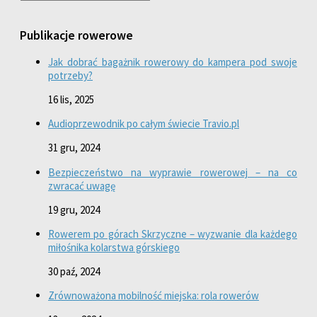
Publikacje rowerowe
Jak dobrać bagażnik rowerowy do kampera pod swoje
potrzeby?
16 lis, 2025
Audioprzewodnik po całym świecie Travio.pl
31 gru, 2024
Bezpieczeństwo na wyprawie rowerowej – na co
zwracać uwagę
19 gru, 2024
Rowerem po górach Skrzyczne – wyzwanie dla każdego
miłośnika kolarstwa górskiego
30 paź, 2024
Zrównoważona mobilność miejska: rola rowerów