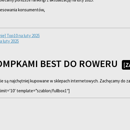
resowania konsumentów,
e] Top10 na luty 2025
 luty 2025
POMPKAMI BEST DO ROWERU
[Z
akie są najchętniej kupowane w sklepach internetowych. Zachęcamy do za
imit=’10’ template=”szablon/fullbox1″]