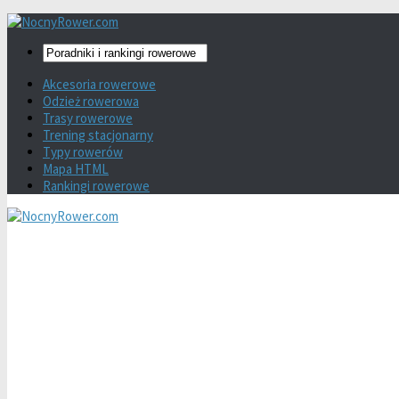
Akcesoria rowerowe
Odzież rowerowa
Trasy rowerowe
Trening stacjonarny
Typy rowerów
Mapa HTML
Rankingi rowerowe