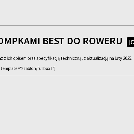
POMPKAMI BEST DO ROWERU
[
az z ich opisem oraz specyfikacją techniczną, z aktualizacją na luty 2025.
 template=”szablon/fullbox1″]