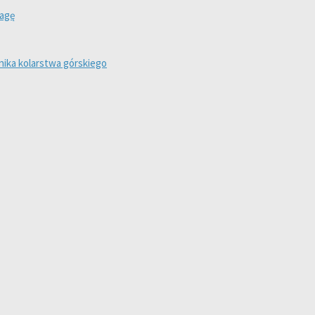
wagę
ika kolarstwa górskiego