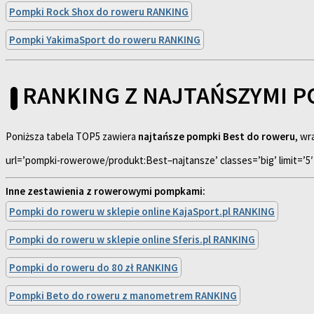
Pompki Rock Shox do roweru RANKING
Pompki YakimaSport do roweru RANKING
RANKING Z NAJTAŃSZYMI 
Poniższa tabela TOP5 zawiera
najtańsze pompki Best do roweru
, wr
url=’pompki-rowerowe/produkt:Best–najtansze’ classes=’big’ limit=’5′
Inne zestawienia z rowerowymi pompkami:
Pompki do roweru w sklepie online KajaSport.pl RANKING
Pompki do roweru w sklepie online Sferis.pl RANKING
Pompki do roweru do 80 zł RANKING
Pompki Beto do roweru z manometrem RANKING