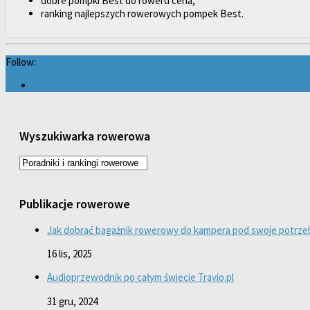
dobre pompki Best do roweru cena,
ranking najlepszych rowerowych pompek Best.
Follow:
Wyszukiwarka rowerowa
Publikacje rowerowe
Jak dobrać bagażnik rowerowy do kampera pod swoje potrze
16 lis, 2025
Audioprzewodnik po całym świecie Travio.pl
31 gru, 2024