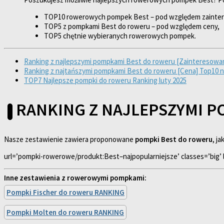
TOP10 rowerowych pompek Best – pod względem zainte
TOP5 z pompkami Best do roweru – pod względem ceny,
TOP5 chętnie wybieranych rowerowych pompek.
Ranking z najlepszymi pompkami Best do roweru [Zainteresowani
Ranking z najtańszymi pompkami Best do roweru [Cena] Top10 na
TOP7 Najlepsze pompki do roweru Ranking luty 2025
RANKING Z NAJLEPSZYMI 
Nasze zestawienie zawiera proponowane
pompki Best do roweru
, j
url=’pompki-rowerowe/produkt:Best–najpopularniejsze’ classes=’big’ l
Inne zestawienia z rowerowymi pompkami:
Pompki Fischer do roweru RANKING
Pompki Molten do roweru RANKING