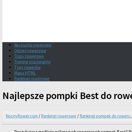
Akcesoria rowerowe
Odzież rowerowa
Trasy rowerowe
Trening stacjonarny
Typy rowerów
Mapa HTML
Rankingi rowerowe
Najlepsze pompki Best do row
NocnyRower.com
/
Rankingi rowerowe
/
Rankingi pompek do roweru
Poszukujesz możliwie najlepszych rowerowych pompek Best? Pole