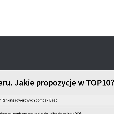
eru. Jakie propozycje w TOP1
/ Ranking rowerowych pompek Best
camy poniższe rankingi z aktualizacją na luty 2025: