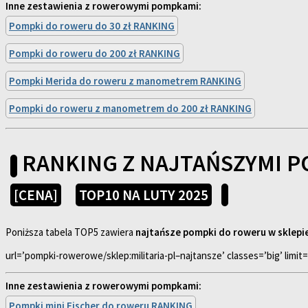
Inne zestawienia z rowerowymi pompkami:
Pompki do roweru do 30 zł RANKING
Pompki do roweru do 200 zł RANKING
Pompki Merida do roweru z manometrem RANKING
Pompki do roweru z manometrem do 200 zł RANKING
RANKING Z NAJTAŃSZYMI P
[CENA]
TOP10 NA LUTY 2025
Poniższa tabela TOP5 zawiera
najtańsze pompki do roweru w sklepie 
url=’pompki-rowerowe/sklep:militaria-pl–najtansze’ classes=’big’ limit
Inne zestawienia z rowerowymi pompkami:
Pompki mini Fischer do roweru RANKING