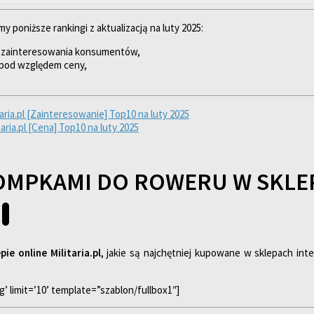
poniższe rankingi z aktualizacją na luty 2025:
m zainteresowania konsumentów,
– pod względem ceny,
aria.pl [Zainteresowanie] Top10 na luty 2025
ria.pl [Cena] Top10 na luty 2025
OMPKAMI DO ROWERU W SKLEPI
ie online Militaria.pl
, jakie są najchętniej kupowane w sklepach in
g’ limit=’10’ template=”szablon/fullbox1″]