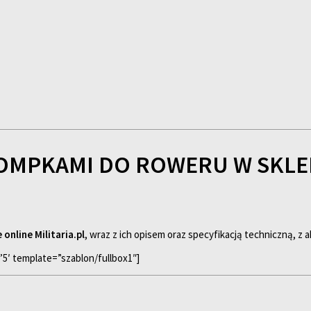
OMPKAMI DO ROWERU W SKLEPI
online Militaria.pl
, wraz z ich opisem oraz specyfikacją techniczną, z ak
=’5′ template=”szablon/fullbox1″]