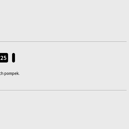
025
ych pompek.