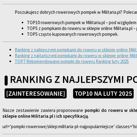
Poszukujesz dobrych rowerowych pompek w Militaria.pl? Polecamy 
TOP10 rowerowych pompek w Militaria.pl – pod względe
TOP5 z pompkami do roweru w sklepie online Militaria.pl 
TOP5 często kupowanych rowerowych pompek.
Ranking z najlepszymi pompkami do roweru w sklepie online Milit
Ranking z najtańszymi pompkami do roweru w sklepie online Milita
TOP7 Rekomendowane pompki do roweru Ranking luty 2025
RANKING Z NAJLEPSZYMI P
[ZAINTERESOWANIE]
TOP10 NA LUTY 2025
Nasze zestawienie zawiera proponowane
pompki do roweru w sklep
sklepie online Militaria.pl i ich specyfikacją
.
url=’pompki-rowerowe/sklep:militaria-pl–najpopularniejsze’ classes=’bi