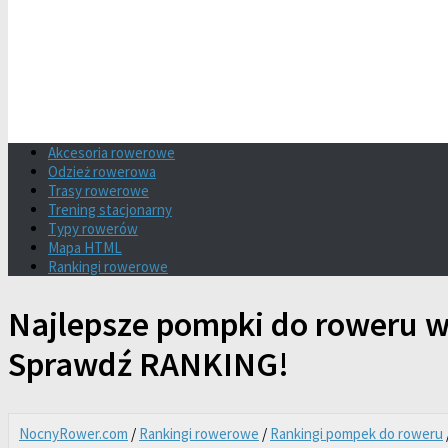
Akcesoria rowerowe
Odzież rowerowa
Trasy rowerowe
Trening stacjonarny
Typy rowerów
Mapa HTML
Rankingi rowerowe
Najlepsze pompki do roweru w 
Sprawdź RANKING!
NocnyRower.com
/
Rankingi rowerowe
/
Rankingi pompek do roweru