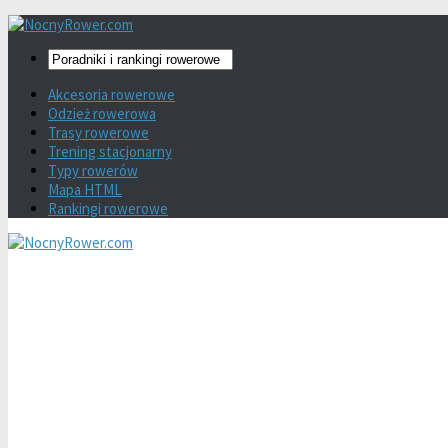
Akcesoria rowerowe
Odzież rowerowa
Trasy rowerowe
Trening stacjonarny
Typy rowerów
Mapa HTML
Rankingi rowerowe