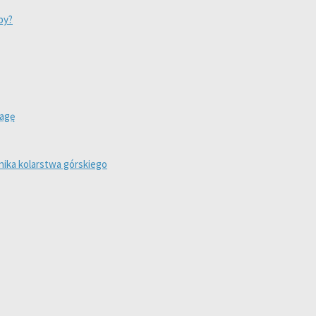
by?
wagę
ika kolarstwa górskiego