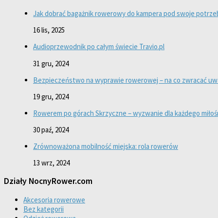
Jak dobrać bagażnik rowerowy do kampera pod swoje potrze
16 lis, 2025
Audioprzewodnik po całym świecie Travio.pl
31 gru, 2024
Bezpieczeństwo na wyprawie rowerowej – na co zwracać u
19 gru, 2024
Rowerem po górach Skrzyczne – wyzwanie dla każdego miłośn
30 paź, 2024
Zrównoważona mobilność miejska: rola rowerów
13 wrz, 2024
Działy NocnyRower.com
Akcesoria rowerowe
Bez kategorii