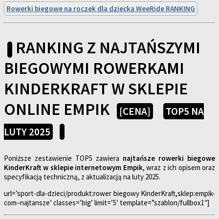
Rowerki biegowe na roczek dla dziecka WeeRide RANKING
RANKING Z NAJTAŃSZYMI
BIEGOWYMI ROWERKAMI
KINDERKRAFT W SKLEPIE
ONLINE EMPIK
[CENA]
TOP5 NA
LUTY 2025
Poniższe zestawienie TOP5 zawiera
najtańsze rowerki biegowe
KinderKraft w sklepie internetowym Empik
, wraz z ich opisem oraz
specyfikacją techniczną, z aktualizacją na luty 2025.
url=’sport-dla-dzieci/produkt:rower biegowy KinderKraft,sklep:empik-
com–najtansze’ classes=’big’ limit=’5′ template=”szablon/fullbox1″]