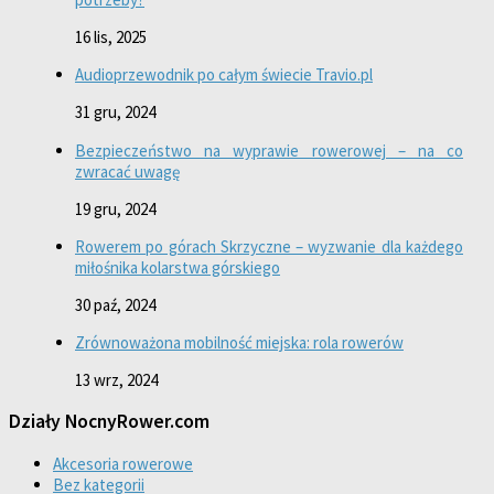
16 lis, 2025
Audioprzewodnik po całym świecie Travio.pl
31 gru, 2024
Bezpieczeństwo na wyprawie rowerowej – na co
zwracać uwagę
19 gru, 2024
Rowerem po górach Skrzyczne – wyzwanie dla każdego
miłośnika kolarstwa górskiego
30 paź, 2024
Zrównoważona mobilność miejska: rola rowerów
13 wrz, 2024
Działy NocnyRower.com
Akcesoria rowerowe
Bez kategorii