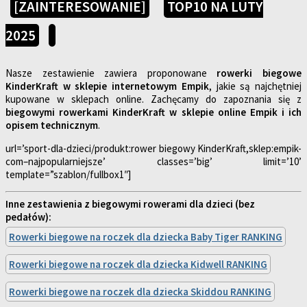
[ZAINTERESOWANIE]
TOP10 NA LUTY
2025
Nasze zestawienie zawiera proponowane
rowerki biegowe
KinderKraft w sklepie internetowym Empik
, jakie są najchętniej
kupowane w sklepach online. Zachęcamy do zapoznania się z
biegowymi rowerkami KinderKraft w sklepie online Empik i ich
opisem technicznym
.
url=’sport-dla-dzieci/produkt:rower biegowy KinderKraft,sklep:empik-
com–najpopularniejsze’ classes=’big’ limit=’10’
template=”szablon/fullbox1″]
Inne zestawienia z biegowymi rowerami dla dzieci (bez
pedałów):
Rowerki biegowe na roczek dla dziecka Baby Tiger RANKING
Rowerki biegowe na roczek dla dziecka Kidwell RANKING
Rowerki biegowe na roczek dla dziecka Skiddou RANKING