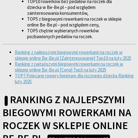
TOP10 rowerków bez pedałów na roczek dla
dziecka w Be-Be.pl – pod względem
zainteresowania konsumentów,
TOP5 z biegowymi rowerkami na roczek w sklepie
online Be-Be.pl – pod względem ceny,
TOP5 chętnie wybieranych rowerków
pozbawionych pedałów na roczek.
Ranking z najlepszymi biegowymi rowerkami na roczek w
sklepie online Be-Be.pl [Zainteresowanie] Top10 na luty 2025
Ranking z najtańszymi biegowymi rowerkami na roczek w
sklepie online Be-Be.pl [Cena] Top5 na luty 2025
TOP7 Polecane rowery biegowe dla rocznego dziecka Ranking
luty 2025
RANKING Z NAJLEPSZYMI
BIEGOWYMI ROWERKAMI NA
ROCZEK W SKLEPIE ONLINE