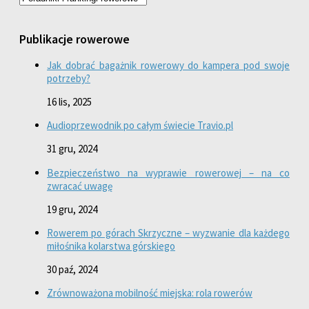
Publikacje rowerowe
Jak dobrać bagażnik rowerowy do kampera pod swoje
potrzeby?
16 lis, 2025
Audioprzewodnik po całym świecie Travio.pl
31 gru, 2024
Bezpieczeństwo na wyprawie rowerowej – na co
zwracać uwagę
19 gru, 2024
Rowerem po górach Skrzyczne – wyzwanie dla każdego
miłośnika kolarstwa górskiego
30 paź, 2024
Zrównoważona mobilność miejska: rola rowerów