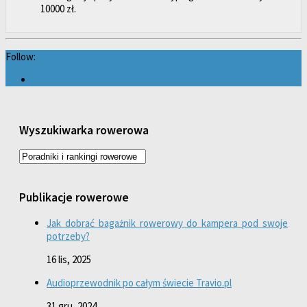
10000 zł.
Follow:
Wyszukiwarka rowerowa
Publikacje rowerowe
Jak dobrać bagażnik rowerowy do kampera pod swoje
potrzeby?
16 lis, 2025
Audioprzewodnik po całym świecie Travio.pl
31 gru, 2024