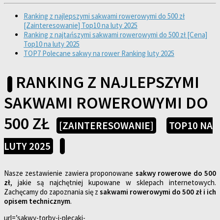
Ranking z najlepszymi sakwami rowerowymi do 500 zł
[Zainteresowanie] Top10 na luty 2025
Ranking z najtańszymi sakwami rowerowymi do 500 zł [Cena]
Top10 na luty 2025
TOP7 Polecane sakwy na rower Ranking luty 2025
RANKING Z NAJLEPSZYMI
SAKWAMI ROWEROWYMI DO
500 ZŁ
[ZAINTERESOWANIE]
TOP10 NA
LUTY 2025
Nasze zestawienie zawiera proponowane
sakwy rowerowe do 500
zł
, jakie są najchętniej kupowane w sklepach internetowych.
Zachęcamy do zapoznania się z
sakwami rowerowymi do 500 zł i ich
opisem technicznym
.
url=’sakwy-torby-i-plecaki-