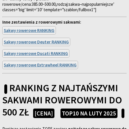
rowerowe/cena:385.00~500.00,rodzaj:sakwa–najpopularniejsze’
classes=’big’ limit=’10’ template=”szablon/fullbox1″]
Inne zestawienia z rowerowymi sakwami:
Sakwy rowerowe RANKING
Sakwy rowerowe Deuter RANKING
Sakwy rowerowe Ducati RANKING
Sakwy rowerowe Extrawheel RANKING
RANKING Z NAJTAŃSZYMI
SAKWAMI ROWEROWYMI DO
500 ZŁ
[CENA]
TOP10 NA LUTY 2025
Poniższe zestawienie TOP5 zawiera
najtańsze sakwy rowerowe do