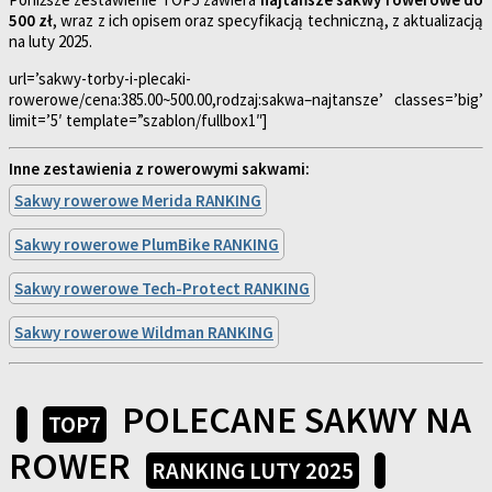
500 zł
, wraz z ich opisem oraz specyfikacją techniczną, z aktualizacją
na luty 2025.
url=’sakwy-torby-i-plecaki-
rowerowe/cena:385.00~500.00,rodzaj:sakwa–najtansze’ classes=’big’
limit=’5′ template=”szablon/fullbox1″]
Inne zestawienia z rowerowymi sakwami:
Sakwy rowerowe Merida RANKING
Sakwy rowerowe PlumBike RANKING
Sakwy rowerowe Tech-Protect RANKING
Sakwy rowerowe Wildman RANKING
POLECANE SAKWY NA
TOP7
ROWER
RANKING LUTY 2025