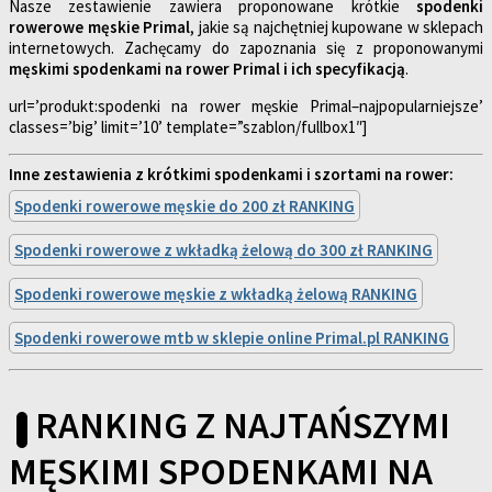
Nasze zestawienie zawiera proponowane krótkie
spodenki
rowerowe męskie Primal
, jakie są najchętniej kupowane w sklepach
internetowych. Zachęcamy do zapoznania się z proponowanymi
męskimi spodenkami na rower Primal i ich specyfikacją
.
url=’produkt:spodenki na rower męskie Primal–najpopularniejsze’
classes=’big’ limit=’10’ template=”szablon/fullbox1″]
Inne zestawienia z krótkimi spodenkami i szortami na rower:
Spodenki rowerowe męskie do 200 zł RANKING
Spodenki rowerowe z wkładką żelową do 300 zł RANKING
Spodenki rowerowe męskie z wkładką żelową RANKING
Spodenki rowerowe mtb w sklepie online Primal.pl RANKING
RANKING Z NAJTAŃSZYMI
MĘSKIMI SPODENKAMI NA