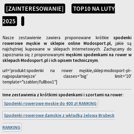
[ZAINTERESOWANIE]
TOP10 NA LUTY
2025
Nasze zestawienie zawiera proponowane krótkie
spodenki
rowerowe męskie w sklepie online Modosport.pl
, jakie są
najchętniej kupowane w sklepach internetowych. Zachęcamy do
zapoznania się z proponowanymi
męskimi spodenkami na rower w
sklepach Modosport.pl i ich opisem technicznym
.
url=’produkt:spodenki na rower męskie,sklep:modosport-pl–
najpopularniejsze’ classes=’big’ limit=’10’
template=”szablon/fullbox1″]
Inne zestawienia z krótkimi spodenkami i szortami na rower:
Spodenki rowerowe męskie do 400 zł RANKING
Spodenki rowerowe damskie z wkładką żelową Brubeck
RANKING