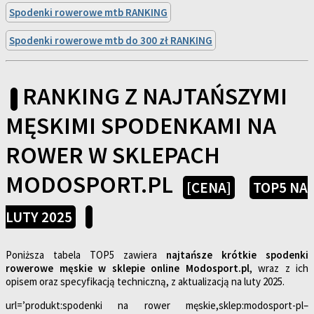
Spodenki rowerowe mtb RANKING
Spodenki rowerowe mtb do 300 zł RANKING
RANKING Z NAJTAŃSZYMI
MĘSKIMI SPODENKAMI NA
ROWER W SKLEPACH
MODOSPORT.PL
[CENA]
TOP5 NA
LUTY 2025
Poniższa tabela TOP5 zawiera
najtańsze krótkie spodenki
rowerowe męskie w sklepie online Modosport.pl
, wraz z ich
opisem oraz specyfikacją techniczną, z aktualizacją na luty 2025.
url=’produkt:spodenki na rower męskie,sklep:modosport-pl–