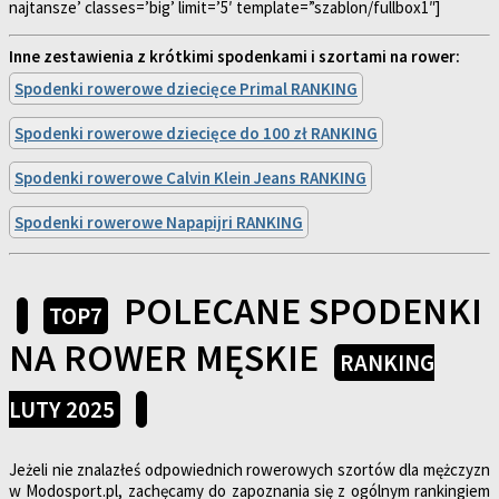
najtansze’ classes=’big’ limit=’5′ template=”szablon/fullbox1″]
Inne zestawienia z krótkimi spodenkami i szortami na rower:
Spodenki rowerowe dziecięce Primal RANKING
Spodenki rowerowe dziecięce do 100 zł RANKING
Spodenki rowerowe Calvin Klein Jeans RANKING
Spodenki rowerowe Napapijri RANKING
POLECANE SPODENKI
TOP7
NA ROWER MĘSKIE
RANKING
LUTY 2025
Jeżeli nie znalazłeś odpowiednich rowerowych szortów dla mężczyzn
w Modosport.pl, zachęcamy do zapoznania się z ogólnym rankingiem