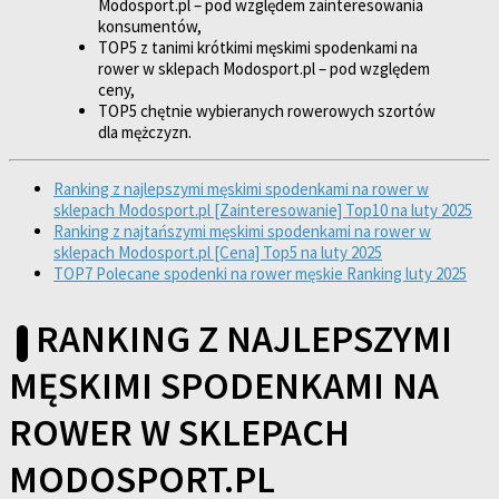
Modosport.pl – pod względem zainteresowania
konsumentów,
TOP5 z tanimi krótkimi męskimi spodenkami na
rower w sklepach Modosport.pl – pod względem
ceny,
TOP5 chętnie wybieranych rowerowych szortów
dla mężczyzn.
Ranking z najlepszymi męskimi spodenkami na rower w
sklepach Modosport.pl [Zainteresowanie] Top10 na luty 2025
Ranking z najtańszymi męskimi spodenkami na rower w
sklepach Modosport.pl [Cena] Top5 na luty 2025
TOP7 Polecane spodenki na rower męskie Ranking luty 2025
RANKING Z NAJLEPSZYMI
MĘSKIMI SPODENKAMI NA
ROWER W SKLEPACH
MODOSPORT.PL