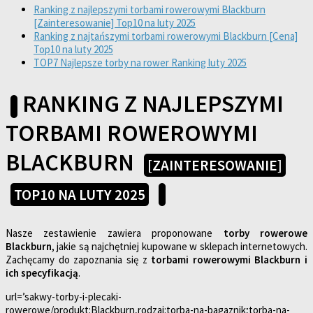
Ranking z najlepszymi torbami rowerowymi Blackburn
[Zainteresowanie] Top10 na luty 2025
Ranking z najtańszymi torbami rowerowymi Blackburn [Cena]
Top10 na luty 2025
TOP7 Najlepsze torby na rower Ranking luty 2025
RANKING Z NAJLEPSZYMI
TORBAMI ROWEROWYMI
BLACKBURN
[ZAINTERESOWANIE]
TOP10 NA LUTY 2025
Nasze zestawienie zawiera proponowane
torby rowerowe
Blackburn
, jakie są najchętniej kupowane w sklepach internetowych.
Zachęcamy do zapoznania się z
torbami rowerowymi Blackburn i
ich specyfikacją
.
url=’sakwy-torby-i-plecaki-
rowerowe/produkt:Blackburn,rodzaj:torba-na-bagaznik;torba-na-