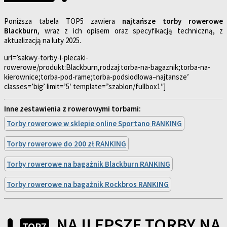
Poniższa tabela TOP5 zawiera
najtańsze torby rowerowe
Blackburn
, wraz z ich opisem oraz specyfikacją techniczną, z
aktualizacją na luty 2025.
url=’sakwy-torby-i-plecaki-
rowerowe/produkt:Blackburn,rodzaj:torba-na-bagaznik;torba-na-
kierownice;torba-pod-rame;torba-podsiodlowa–najtansze’
classes=’big’ limit=’5′ template=”szablon/fullbox1″]
Inne zestawienia z rowerowymi torbami:
Torby rowerowe w sklepie online Sportano RANKING
Torby rowerowe do 200 zł RANKING
Torby rowerowe na bagażnik Blackburn RANKING
Torby rowerowe na bagażnik Rockbros RANKING
NAJLEPSZE TORBY NA
TOP7