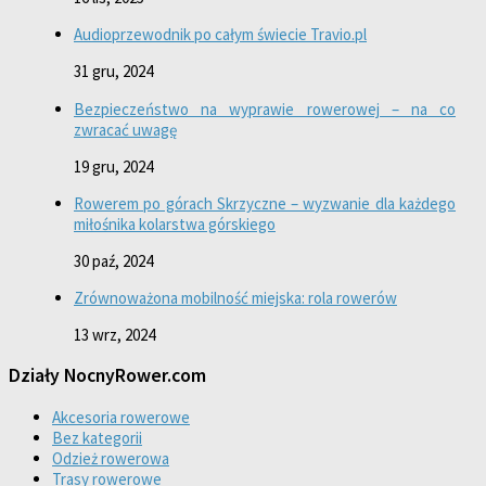
Audioprzewodnik po całym świecie Travio.pl
31 gru, 2024
Bezpieczeństwo na wyprawie rowerowej – na co
zwracać uwagę
19 gru, 2024
Rowerem po górach Skrzyczne – wyzwanie dla każdego
miłośnika kolarstwa górskiego
30 paź, 2024
Zrównoważona mobilność miejska: rola rowerów
13 wrz, 2024
Działy NocnyRower.com
Akcesoria rowerowe
Bez kategorii
Odzież rowerowa
Trasy rowerowe