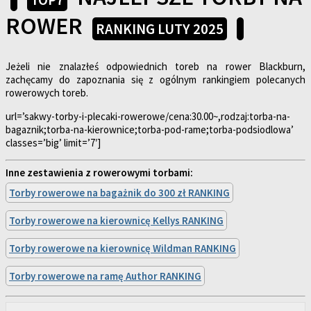
ROWER
RANKING LUTY 2025
Jeżeli nie znalazłeś odpowiednich toreb na rower Blackburn,
zachęcamy do zapoznania się z ogólnym rankingiem polecanych
rowerowych toreb.
url=’sakwy-torby-i-plecaki-rowerowe/cena:30.00~,rodzaj:torba-na-
bagaznik;torba-na-kierownice;torba-pod-rame;torba-podsiodlowa’
classes=’big’ limit=’7′]
Inne zestawienia z rowerowymi torbami:
Torby rowerowe na bagażnik do 300 zł RANKING
Torby rowerowe na kierownicę Kellys RANKING
Torby rowerowe na kierownicę Wildman RANKING
Torby rowerowe na ramę Author RANKING