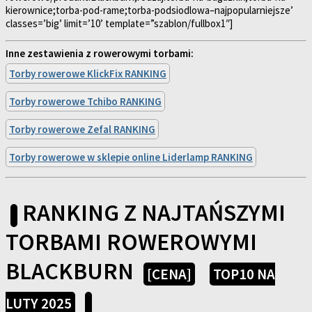
kierownice;torba-pod-rame;torba-podsiodlowa–najpopularniejsze’
classes=’big’ limit=’10’ template=”szablon/fullbox1″]
Inne zestawienia z rowerowymi torbami:
Torby rowerowe KlickFix RANKING
Torby rowerowe Tchibo RANKING
Torby rowerowe Zefal RANKING
Torby rowerowe w sklepie online Liderlamp RANKING
RANKING Z NAJTAŃSZYMI
TORBAMI ROWEROWYMI
BLACKBURN
[CENA]
TOP10 NA
LUTY 2025