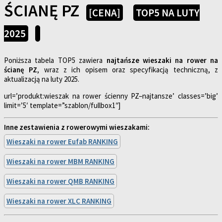
ŚCIANĘ PZ
[CENA]
TOP5 NA LUTY
2025
Poniższa tabela TOP5 zawiera
najtańsze wieszaki na rower na
ścianę PZ
, wraz z ich opisem oraz specyfikacją techniczną, z
aktualizacją na luty 2025.
url=’produkt:wieszak na rower ścienny PZ–najtansze’ classes=’big’
limit=’5′ template=”szablon/fullbox1″]
Inne zestawienia z rowerowymi wieszakami:
Wieszaki na rower Eufab RANKING
Wieszaki na rower MBM RANKING
Wieszaki na rower QMB RANKING
Wieszaki na rower XLC RANKING