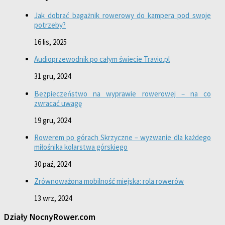
Jak dobrać bagażnik rowerowy do kampera pod swoje
potrzeby?
16 lis, 2025
Audioprzewodnik po całym świecie Travio.pl
31 gru, 2024
Bezpieczeństwo na wyprawie rowerowej – na co
zwracać uwagę
19 gru, 2024
Rowerem po górach Skrzyczne – wyzwanie dla każdego
miłośnika kolarstwa górskiego
30 paź, 2024
Zrównoważona mobilność miejska: rola rowerów
13 wrz, 2024
Działy NocnyRower.com