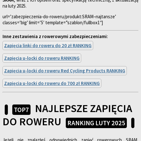
na luty 2025.
url=’zabezpieczenia-do-roweru/produkt:SRAM–najtansze’
classes=’big’ limit=’5′ template=”szablon/fullbox1″]
Inne zestawienia z rowerowymi zabezpieczeniami:
Zapięcia linki do roweru do 20 zł RANKING
Zapięcia u-locki do roweru RANKING
Zapięcia u-locki do roweru Red Cycling Products RANKING
Zapięcia u-locki do roweru do 700 zł RANKING
NAJLEPSZE ZAPIĘCIA
TOP7
DO ROWERU
RANKING LUTY 2025
Jeżeli nie znalazłeś odpowiednich zapięć rowerowych SRAM,