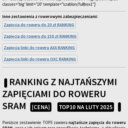
classes=’big’ limit=’10’ template=”szablon/fullbox1″]
Inne zestawienia z rowerowymi zabezpieczeniami:
Zapięcia do roweru do 20 zł RANKING
Zapięcia do roweru do 150 zł RANKING
Zapięcia linki do roweru AXA RANKING
Zapięcia linki do roweru OXC RANKING
RANKING Z NAJTAŃSZYMI
ZAPIĘCIAMI DO ROWERU
SRAM
[CENA]
TOP10 NA LUTY 2025
Poniższe zestawienie TOP5 zawiera
najtańsze zapięcia do roweru
SRAM
, wraz z ich opisem oraz specyfikacją techniczną, z aktualizacją