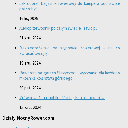
Jak dobrać bagażnik rowerowy do kampera pod swoje
potrzeby?
16 lis, 2025
Audioprzewodnik po całym świecie Travio.pl
31 gru, 2024
Bezpieczeństwo na wyprawie rowerowej – na co
zwracać uwagę
19 gru, 2024
Rowerem po górach Skrzyczne – wyzwanie dla każdego
miłośnika kolarstwa górskiego
30 paź, 2024
Zrównoważona mobilność miejska: rola rowerów
13 wrz, 2024
Działy NocnyRower.com