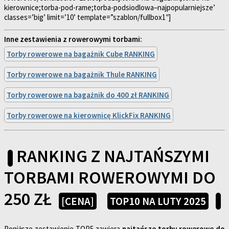
kierownice;torba-pod-rame;torba-podsiodlowa–najpopularniejsze’
classes=’big’ limit=’10’ template=”szablon/fullbox1″]
Inne zestawienia z rowerowymi torbami:
Torby rowerowe na bagażnik Cube RANKING
Torby rowerowe na bagażnik Thule RANKING
Torby rowerowe na bagażnik do 400 zł RANKING
Torby rowerowe na kierownicę KlickFix RANKING
RANKING Z NAJTAŃSZYMI
TORBAMI ROWEROWYMI DO
250 ZŁ
[CENA]
TOP10 NA LUTY 2025
Poniższe zestawienie TOP5 zawiera
najtańsze torby rowerowe do