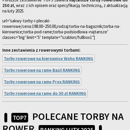
250 zł
, wraz z ich opisem oraz specyfikacją techniczną, z aktualizacją
na luty 2025.
url=’sakwy-torby-i-plecaki-
rowerowe/cena:198.00~250.00,rodzaj:torba-na-bagaznik;torba-na-
kierownice;torba-pod-rame;torba-podsiodlowa–najtansze’
classes=’big’ limit=’5′ template=”szablon/fullbox1″]
Inne zestawienia z rowerowymi torbami:
Torby rowerowe na kierownicę Woho RANKING
Torby rowerowe na ramę Basil RANKING
Torby rowerowe na ramę Prox RANKING
Torby rowerowe na ramę do 30 zł RANKING
POLECANE TORBY NA
TOP7
ROWER
RANKING LUTY 2025