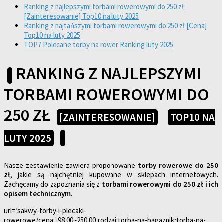
Ranking z najlepszymi torbami rowerowymi do 250 zł
[Zainteresowanie] Top10 na luty 2025
Ranking z najtańszymi torbami rowerowymi do 250 zł [Cena]
Top10 na luty 2025
TOP7 Polecane torby na rower Ranking luty 2025
RANKING Z NAJLEPSZYMI
TORBAMI ROWEROWYMI DO
250 ZŁ
[ZAINTERESOWANIE]
TOP10 NA
LUTY 2025
Nasze zestawienie zawiera proponowane
torby rowerowe do 250
zł
, jakie są najchętniej kupowane w sklepach internetowych.
Zachęcamy do zapoznania się z
torbami rowerowymi do 250 zł i ich
opisem technicznym
.
url=’sakwy-torby-i-plecaki-
rowerowe/cena:198.00~250.00,rodzaj:torba-na-bagaznik;torba-na-