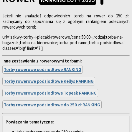
Jeżeli nie znalazłeś odpowiednich toreb na rower do 250 zł,
zachęcamy do zapoznania się z ogólnym rankingiem polecanych
rowerowych toreb.
url=’sakwy-torby-i-plecaki-rowerowe/cena:50.00~,rodzaj:torba-na-
bagaznik;torba-na-kierownice;torba-pod-rame;torba-podsiodlowa’
classes=’big’ limit=’7′]
Inne zestawienia z rowerowymi torbami:
Torby rowerowe podsiodłowe RANKING
Torby rowerowe podsiodłowe Kellys RANKING
Torby rowerowe podsiodłowe Topeak RANKING
Torby rowerowe podsiodłowe do 250 zł RANKING
Powiązania tematyczne:
jaka torba rowerowa do 250 zł opinie,