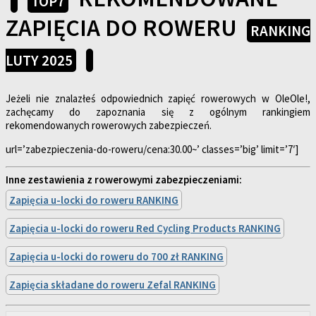
TOP7
ZAPIĘCIA DO ROWERU
RANKING
LUTY 2025
Jeżeli nie znalazłeś odpowiednich zapięć rowerowych w OleOle!,
zachęcamy do zapoznania się z ogólnym rankingiem
rekomendowanych rowerowych zabezpieczeń.
url=’zabezpieczenia-do-roweru/cena:30.00~’ classes=’big’ limit=’7′]
Inne zestawienia z rowerowymi zabezpieczeniami:
Zapięcia u-locki do roweru RANKING
Zapięcia u-locki do roweru Red Cycling Products RANKING
Zapięcia u-locki do roweru do 700 zł RANKING
Zapięcia składane do roweru Zefal RANKING