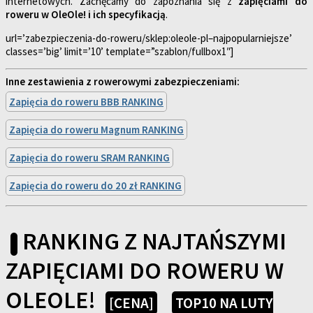
internetowych. Zachęcamy do zapoznania się z
zapięciami do
roweru w OleOle! i ich specyfikacją
.
url=’zabezpieczenia-do-roweru/sklep:oleole-pl–najpopularniejsze’
classes=’big’ limit=’10’ template=”szablon/fullbox1″]
Inne zestawienia z rowerowymi zabezpieczeniami:
Zapięcia do roweru BBB RANKING
Zapięcia do roweru Magnum RANKING
Zapięcia do roweru SRAM RANKING
Zapięcia do roweru do 20 zł RANKING
RANKING Z NAJTAŃSZYMI
ZAPIĘCIAMI DO ROWERU W
OLEOLE!
[CENA]
TOP10 NA LUTY