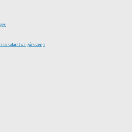
wagę
ika kolarstwa górskiego