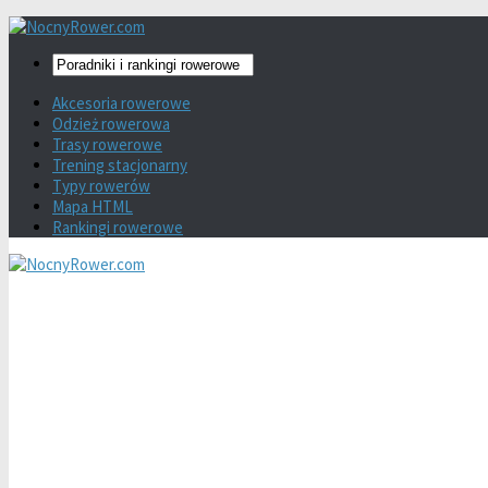
Akcesoria rowerowe
Odzież rowerowa
Trasy rowerowe
Trening stacjonarny
Typy rowerów
Mapa HTML
Rankingi rowerowe