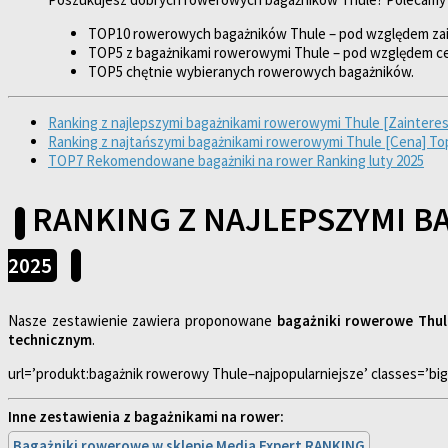
TOP10 rowerowych bagażników Thule – pod względem za
TOP5 z bagażnikami rowerowymi Thule – pod względem c
TOP5 chętnie wybieranych rowerowych bagażników.
Ranking z najlepszymi bagażnikami rowerowymi Thule [Zainteres
Ranking z najtańszymi bagażnikami rowerowymi Thule [Cena] Top
TOP7 Rekomendowane bagażniki na rower Ranking luty 2025
RANKING Z NAJLEPSZYMI 
2025
Nasze zestawienie zawiera proponowane
bagażniki rowerowe Thul
technicznym
.
url=’produkt:bagażnik rowerowy Thule–najpopularniejsze’ classes=’big’
Inne zestawienia z bagażnikami na rower:
Bagażniki rowerowe w sklepie Media Expert RANKING