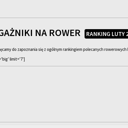
AŻNIKI NA ROWER
RANKING LUTY 
hęcamy do zapoznania się z ogólnym rankingiem polecanych rowerowych
big’ limit=’7′]