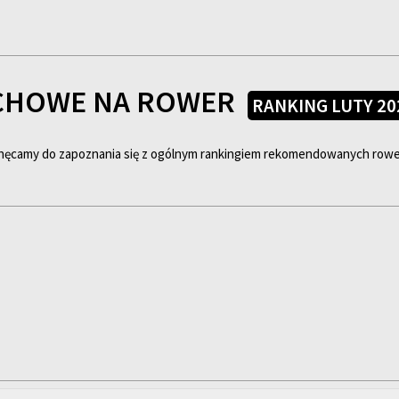
ACHOWE NA ROWER
RANKING LUTY 20
chęcamy do zapoznania się z ogólnym rankingiem rekomendowanych row