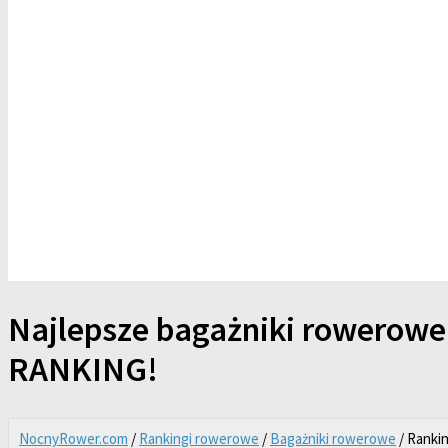
Najlepsze bagażniki rowerowe
RANKING!
NocnyRower.com
/
Rankingi rowerowe
/
Bagażniki rowerowe
/ Ranki