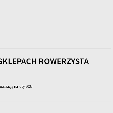
 SKLEPACH ROWERZYSTA
alizacją na luty 2025.