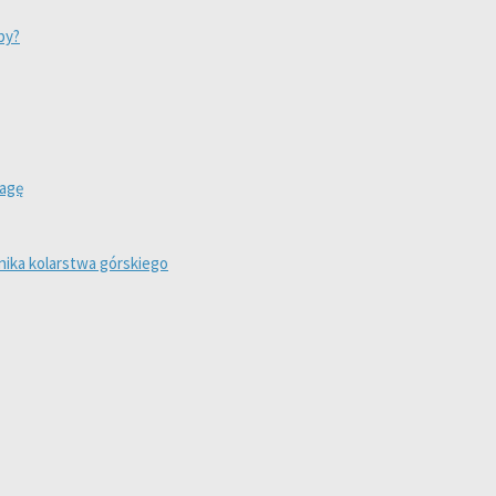
by?
wagę
ika kolarstwa górskiego