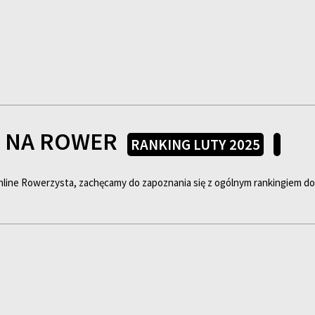
I NA ROWER
RANKING LUTY 2025
online Rowerzysta, zachęcamy do zapoznania się z ogólnym rankingiem 