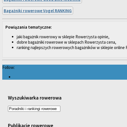
Bagażniki rowerowe Vogel RANKING
Powiązania tematyczne:
jaki bagażnik rowerowy w sklepie Rowerzysta opinie,
dobre bagażniki rowerowe w sklepach Rowerzysta cena,
ranking najlepszych rowerowych bagażników w sklepie online
Follow:
Wyszukiwarka rowerowa
Publikacje rowerowe