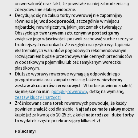
uniwersalność oraz fakt, że powstałe na niej zabrudzenia są
zdecydowanie słabiej widoczne.
Decydując się na zakup torby rowerowej nie zapomnijmy
również o jej
wodoodporności
, szczególnie w miejscu
najbardziej newralgicznym, jakim jest zamek otwierający.
Obszycie go
tworzywem sztucznym w postaci gumy
zwiększy jego właściwości i pozwoli zachować suche rzeczy w
trudniejszych warunkach. Ze względu na ryzyko wystąpienia
ekstremalnych warunków pogodowych rekomendowanym
rozwiązaniem będzie przechowywanie cennych przedmiotów
w dodatkowym pojemniku lub też zamykanym woreczku
plastikowym.
Dłuższe wyprawy rowerowe wymagają odpowiedniego
przygotowania oraz zaopatrzenia się także w
niezbędny
zestaw akcesoriów serwisowych
. W torbie powinno znaleźć
się miejsce na m.in.
pompkę rowerową
, dętkę na wymianę,
zestaw kluczy i narzędzi
.
Zróżnicowana cena toreb rowerowych powoduje, że każdy
powinien znaleźć coś dla siebie.
Najtańsze małe sakwy
można
kupić już za kwotę do 20-25 zł, z kolei
najdroższe i duże torby
to wydatek często przekraczający kilkaset zł.
Polecamy!