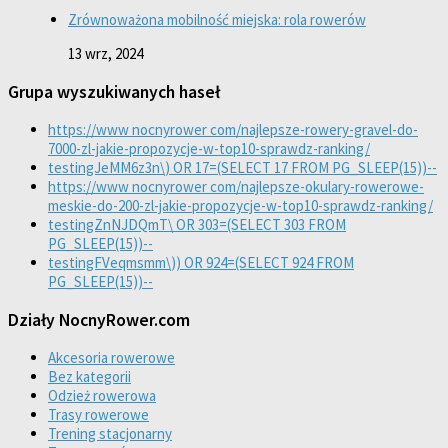
Zrównoważona mobilność miejska: rola rowerów
13 wrz, 2024
Grupa wyszukiwanych haseł
https://www nocnyrower com/najlepsze-rowery-gravel-do-
7000-zl-jakie-propozycje-w-top10-sprawdz-ranking/
testingJeMM6z3n\) OR 17=(SELECT 17 FROM PG_SLEEP(15))--
https://www nocnyrower com/najlepsze-okulary-rowerowe-
meskie-do-200-zl-jakie-propozycje-w-top10-sprawdz-ranking/
testingZnNJDQmT\ OR 303=(SELECT 303 FROM
PG_SLEEP(15))--
testingFVeqmsmm\)) OR 924=(SELECT 924 FROM
PG_SLEEP(15))--
Działy NocnyRower.com
Akcesoria rowerowe
Bez kategorii
Odzież rowerowa
Trasy rowerowe
Trening stacjonarny