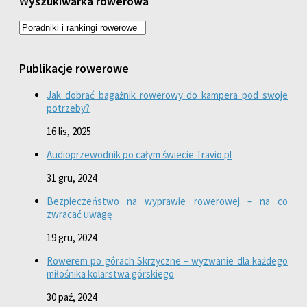
Wyszukiwarka rowerowa
Publikacje rowerowe
Jak dobrać bagażnik rowerowy do kampera pod swoje
potrzeby?
16 lis, 2025
Audioprzewodnik po całym świecie Travio.pl
31 gru, 2024
Bezpieczeństwo na wyprawie rowerowej – na co
zwracać uwagę
19 gru, 2024
Rowerem po górach Skrzyczne – wyzwanie dla każdego
miłośnika kolarstwa górskiego
30 paź, 2024