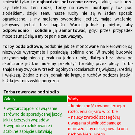
zmieścić tylko te
najbardziej potrzebne rzeczy
, takie, jak: klucze
czy telefon. Ten rodzaj torby na rower montujemy tuż pod
siodełkiem, dzięki temu nasze ruchy nie są w żaden sposób
ograniczane, a my możemy swobodnie jechać, mając wrażenie,
jakbyśmy jechali bez bagażu. Warto jednak pamiętać,
aby
odpowiednio i solidnie ją zamontować
, gdyż przez przypadek
może zsunąć się, a my tego nie zauważymy.
Torby podsiodłowe
, podobnie jak te montowane na kierownicę są
niezwykle wytrzymałe i posiadają solidne dno. W swojej budowie
przypominają nieco plecak na jedno ramię, dlatego bez obaw po
skończone jeździe możemy przełożyć torebkę przez plecy. Torbę
znajdziemy zwykle w trzech ogólnych rozmiarach: największą, średnią
i większą. Żadna z nich jednak nie krępuje ruchów podczas jazdy i
każda jest niezwykle poręczna.
Torba rowerowa pod siodło
Zalety
Wady
– konieczność równomiernego
+ wystarczające rozwiązanie
rozłożenia ciężaru w torbie
zarówno do sporadycznej jazdy,
– należy zwrócić szczególną
jak i dłuższych wypadów
uwagę na stabilność samego
+ wygodne rozlokowanie i
montażu, aby nie krępowała ona
stabilne zapięcie ułatwiają
ruchów kierującego