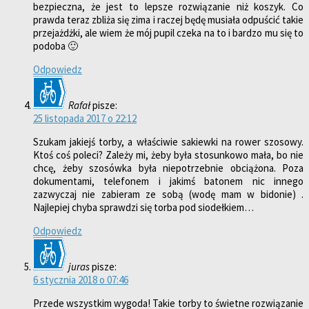
bezpieczna, że jest to lepsze rozwiązanie niż koszyk. Co
prawda teraz zbliża się zima i raczej będę musiała odpuścić takie
przejażdżki, ale wiem że mój pupil czeka na to i bardzo mu się to
podoba 🙂
Odpowiedz
Rafał
pisze:
25 listopada 2017 o 22:12
Szukam jakiejś torby, a właściwie sakiewki na rower szosowy.
Ktoś coś poleci? Zależy mi, żeby była stosunkowo mała, bo nie
chcę, żeby szosówka była niepotrzebnie obciążona. Poza
dokumentami, telefonem i jakimś batonem nic innego
zazwyczaj nie zabieram ze sobą (wodę mam w bidonie) .
Najlepiej chyba sprawdzi się torba pod siodełkiem…
Odpowiedz
juras
pisze:
6 stycznia 2018 o 07:46
Przede wszystkim wygoda! Takie torby to świetne rozwiązanie