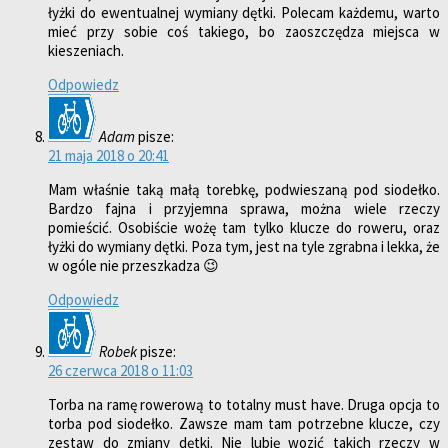
łyżki do ewentualnej wymiany dętki. Polecam każdemu, warto
mieć przy sobie coś takiego, bo zaoszczędza miejsca w
kieszeniach.
Odpowiedz
Adam
pisze:
21 maja 2018 o 20:41
Mam właśnie taką małą torebkę, podwieszaną pod siodełko.
Bardzo fajna i przyjemna sprawa, można wiele rzeczy
pomieścić. Osobiście wożę tam tylko klucze do roweru, oraz
łyżki do wymiany dętki. Poza tym, jest na tyle zgrabna i lekka, że
w ogóle nie przeszkadza 😉
Odpowiedz
Robek
pisze:
26 czerwca 2018 o 11:03
Torba na ramę rowerową to totalny must have. Druga opcja to
torba pod siodełko. Zawsze mam tam potrzebne klucze, czy
zestaw do zmiany dętki. Nie lubię wozić takich rzeczy w