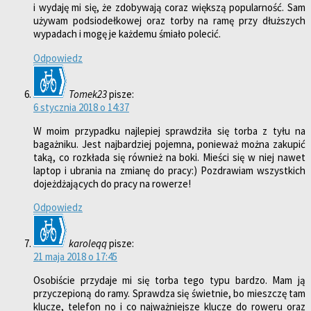
i wydaję mi się, że zdobywają coraz większą popularność. Sam
używam podsiodełkowej oraz torby na ramę przy dłuższych
wypadach i mogę je każdemu śmiało polecić.
Odpowiedz
Tomek23
pisze:
6 stycznia 2018 o 14:37
W moim przypadku najlepiej sprawdziła się torba z tyłu na
bagażniku. Jest najbardziej pojemna, ponieważ można zakupić
taką, co rozkłada się również na boki. Mieści się w niej nawet
laptop i ubrania na zmianę do pracy:) Pozdrawiam wszystkich
dojeżdżających do pracy na rowerze!
Odpowiedz
karoleqq
pisze:
21 maja 2018 o 17:45
Osobiście przydaje mi się torba tego typu bardzo. Mam ją
przyczepioną do ramy. Sprawdza się świetnie, bo mieszczę tam
klucze, telefon no i co najważniejsze klucze do roweru oraz