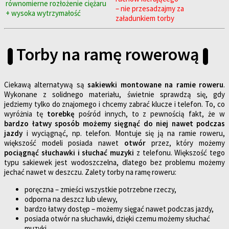
równomierne rozłożenie ciężaru
– nie przesadzajmy za
+ wysoka wytrzymałość
załadunkiem torby
Torby na ramę rowerową
Ciekawą alternatywą są
sakiewki montowane na ramie roweru
.
Wykonane z solidnego materiału, świetnie sprawdzą się, gdy
jedziemy tylko do znajomego i chcemy zabrać klucze i telefon. To, co
wyróżnia tę
torebkę
pośród innych, to z pewnością fakt, że w
bardzo łatwy sposób możemy sięgnąć do niej nawet podczas
jazdy
i wyciągnąć, np. telefon. Montuje się ją na ramie roweru,
większość modeli posiada nawet
otwór
przez, który możemy
pociągnąć słuchawki i słuchać muzyki
z telefonu. Większość tego
typu sakiewek jest wodoszczelna, dlatego bez problemu możemy
jechać nawet w deszczu. Zalety torby na ramę roweru:
poręczna – zmieści wszystkie potrzebne rzeczy,
odporna na deszcz lub ulewy,
bardzo łatwy dostęp – możemy sięgać nawet podczas jazdy,
posiada otwór na słuchawki, dzięki czemu możemy słuchać
muzyki.