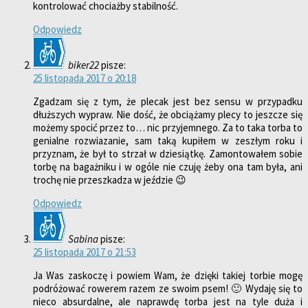
kontrolować chociażby stabilność.
Odpowiedz
biker22
pisze:
25 listopada 2017 o 20:18
Zgadzam się z tym, że plecak jest bez sensu w przypadku
dłuższych wypraw. Nie dość, że obciążamy plecy to jeszcze się
możemy spocić przez to… nic przyjemnego. Za to taka torba to
genialne rozwiazanie, sam taką kupiłem w zeszłym roku i
przyznam, że był to strzał w dziesiątkę. Zamontowałem sobie
torbę na bagażniku i w ogóle nie czuję żeby ona tam była, ani
trochę nie przeszkadza w jeździe 😉
Odpowiedz
Sabina
pisze:
25 listopada 2017 o 21:53
Ja Was zaskoczę i powiem Wam, że dzięki takiej torbie mogę
podróżować rowerem razem ze swoim psem! 🙂 Wydaję się to
nieco absurdalne, ale naprawdę torba jest na tyle duża i