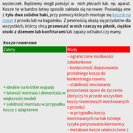
wycieczek. Będziemy mogli położyć w nich plecach lub. np. aparat.
Kosze te w bardzo łatwy sposób zakłada się na rower. Posiadają one
z
tyłu dwa solidne haki
, przy pomocy których montuje się
koszyk na
rower
z przodu lub na bagażniku. Z pewnością okażą się przydatne dla
wszystkich, którzy chcą
przewozić w nich rzeczy na piknik, ciężkie
słoiki z dżemem lub konfiturami
lub zapasy od babci czy mamy.
Kosze rowerowe
Zalety
Wady
– ograniczone możliwości
załadunkowe
– konieczność dopasowania
przedniego kosza do
konkretnego roweru
– stabilność mocowania
+ idealne na krótkie wypady
pozostawia sporo do życzenia
+ łatwość montażu i demontażu w
(dotyczy to przede wszystkim
większości modeli
koszy rowerowych montowanych
+ solidność montażu w przypadku
z przodu)
koszy z adapterem
– w przypadku koszy
montowanych na hak istnieje
ryzyko porysowania kierownicy
– metalowe kosze umieszczone z