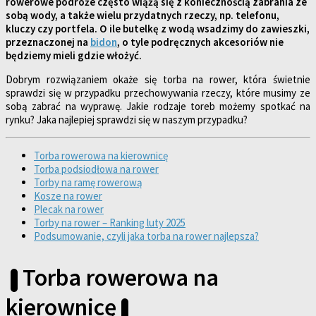
rowerowe podróże często wiążą się z koniecznością zabrania ze
sobą wody, a także wielu przydatnych rzeczy, np. telefonu,
kluczy czy portfela. O ile butelkę z wodą wsadzimy do zawieszki,
przeznaczonej na
bidon
, o tyle podręcznych akcesoriów nie
będziemy mieli gdzie włożyć.
Dobrym rozwiązaniem okaże się torba na rower, która świetnie
sprawdzi się w przypadku przechowywania rzeczy, które musimy ze
sobą zabrać na wyprawę. Jakie rodzaje toreb możemy spotkać na
rynku? Jaka najlepiej sprawdzi się w naszym przypadku?
Torba rowerowa na kierownicę
Torba podsiodłowa na rower
Torby na ramę rowerową
Kosze na rower
Plecak na rower
Torby na rower – Ranking luty 2025
Podsumowanie, czyli jaka torba na rower najlepsza?
Torba rowerowa na
kierownicę