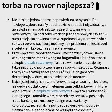
torba na rower najlepsza?
Nie istnieje jednoznaczna odpowiedź na to pytanie. Do
każdego wyboru należy podchodzić w sposób indywidualny, z
uwzględnieniem potrzeb związanych z wyprawami
rowerowymi. Na potrzeby krótkich jazd terenowych czy też w
ruchu miejskim powinna nam w zupełności wystarczyć
dobra
sakwa rowerowa
, którą możemy bez problemu umieścić
pod
siodełkiem
lub też
na ramie kierownicy
.
Przy większym zapotrzebowaniu można zdecydować się na
większą torbę montowaną na bagażniku
lub też po prostu
zakupić
plecak rowerowy
. Takie rozwiązanie przydaje się
także np. przy chęci przewiezienia sporych zakupów.
Rozmiary
torby rowerowej
znacząco się różnią, a ich gabaryty
determinują w dużej mierze miejsce ich montażu.
Najczęściej torby na rower oferowane są w
czarnym kolorze
,
niekiedy z
dodatkowymi elementami odblaskowymi
, które
w połączeniu z
lampkami rowerowymi
zwiększają widoczność
kierującego.
Damskie wersje toreb
czy też sakw posiadają
nieco bardziej urozmaicony design oraz warianty
kolorystyczne, jednak na potrzeby rowerowych podróży
ciemna barwa jest polecana ze względu na chociażby