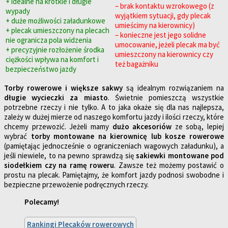
+ idealne na krótkie i długie
– brak kontaktu wzrokowego (z
wypady
wyjątkiem sytuacji, gdy plecak
+ duże możliwości załadunkowe
umieścimy na kierownicy)
+ plecak umieszczony na plecach
– konieczne jest jego solidne
nie ogranicza pola widzenia
umocowanie, jeżeli plecak ma być
+ precyzyjnie rozłożenie środka
umieszczony na kierownicy czy
ciężkości wpływa na komfort i
też bagażniku
bezpieczeństwo jazdy
Torby rowerowe i większe sakwy
są idealnym rozwiązaniem na
długie wycieczki za miasto
. Świetnie pomieszczą wszystkie
potrzebne rzeczy i nie tylko. A to jaka okaże się dla nas najlepsza,
zależy w dużej mierze od naszego komfortu jazdy i ilości rzeczy, które
chcemy przewozić. Jeżeli mamy
dużo akcesoriów
ze sobą, lepiej
wybrać
torby montowane na kierownicę lub kosze rowerowe
(pamiętając jednocześnie o ograniczeniach wagowych załadunku), a
jeśli niewiele, to na pewno sprawdzą się
sakiewki montowane pod
siodełkiem czy na ramę roweru
. Zawsze też możemy postawić o
prostu na plecak. Pamiętajmy, że komfort jazdy podnosi swobodne i
bezpieczne przewożenie podręcznych rzeczy.
Polecamy!
Rankingi Plecaków rowerowych