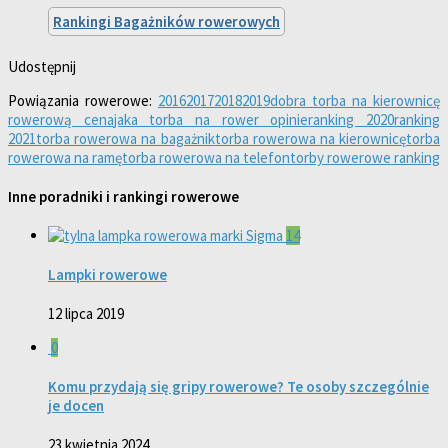
Rankingi Bagażników rowerowych
Udostępnij
Powiązania rowerowe:
2016
2017
2018
2019
dobra torba na kierownicę
rowerową cena
jaka torba na rower opinie
ranking 2020
ranking
2021
torba rowerowa na bagażnik
torba rowerowa na kierownicę
torba
rowerowa na ramę
torba rowerowa na telefon
torby rowerowe ranking
Inne poradniki i rankingi rowerowe
14
Lampki rowerowe
12 lipca 2019
0
Komu przydają się gripy rowerowe? Te osoby szczególnie
je docen
23 kwietnia 2024