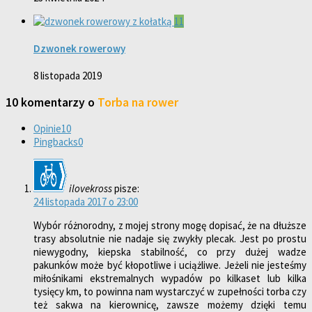
11
Dzwonek rowerowy
8 listopada 2019
10 komentarzy o
Torba na rower
Opinie
10
Pingbacks
0
ilovekross
pisze:
24 listopada 2017 o 23:00
Wybór różnorodny, z mojej strony mogę dopisać, że na dłuższe
trasy absolutnie nie nadaje się zwykły plecak. Jest po prostu
niewygodny, kiepska stabilność, co przy dużej wadze
pakunków może być kłopotliwe i uciążliwe. Jeżeli nie jesteśmy
miłośnikami ekstremalnych wypadów po kilkaset lub kilka
tysięcy km, to powinna nam wystarczyć w zupełności torba czy
też sakwa na kierownicę, zawsze możemy dzięki temu