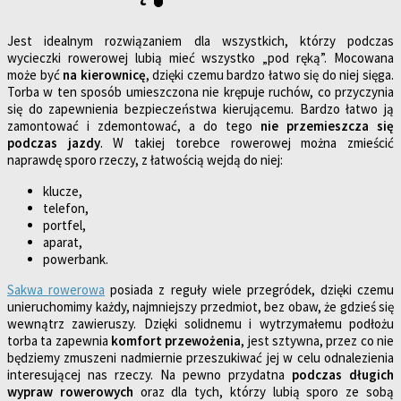
Jest idealnym rozwiązaniem dla wszystkich, którzy podczas
wycieczki rowerowej lubią mieć wszystko „pod ręką”. Mocowana
może być
na kierownicę
, dzięki czemu bardzo łatwo się do niej sięga.
Torba w ten sposób umieszczona nie krępuje ruchów, co przyczynia
się do zapewnienia bezpieczeństwa kierującemu. Bardzo łatwo ją
zamontować i zdemontować, a do tego
nie przemieszcza się
podczas jazdy
. W takiej torebce rowerowej można zmieścić
naprawdę sporo rzeczy, z łatwością wejdą do niej:
klucze,
telefon,
portfel,
aparat,
powerbank.
Sakwa rowerowa
posiada z reguły wiele przegródek, dzięki czemu
unieruchomimy każdy, najmniejszy przedmiot, bez obaw, że gdzieś się
wewnątrz zawieruszy. Dzięki solidnemu i wytrzymałemu podłożu
torba ta zapewnia
komfort przewożenia
, jest sztywna, przez co nie
będziemy zmuszeni nadmiernie przeszukiwać jej w celu odnalezienia
interesującej nas rzeczy. Na pewno przydatna
podczas długich
wypraw rowerowych
oraz dla tych, którzy lubią sporo ze sobą